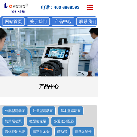
电话：400 6868593
网站首页
关于我们
产品中心
联系我们
产品中心
分配型蠕动泵
计量型蠕动泵
基本型蠕动泵
防爆蠕动泵
微型齿轮泵
多通道分配器
流体控制系统
蠕动泵泵头
蠕动管
蠕动泵辅件